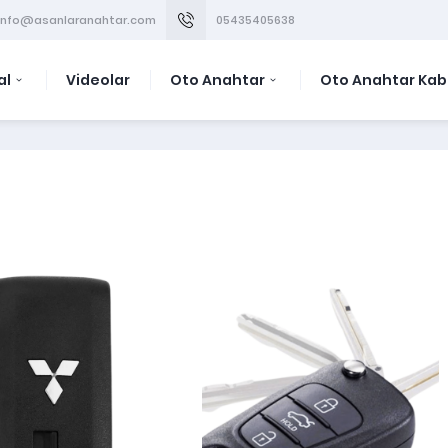
info@asanlaranahtar.com
05435405638
al
Videolar
Oto Anahtar
Oto Anahtar Kab