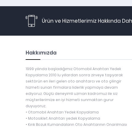
Ürün ve Hizmetlerimiz Hakkında Daha
Hakkımızda
1999 yılında başladığımız Otomobil Anahtarı Yedek
Kopyalama 2010 lu yıllardan sonra zirveye taşıyarak
sektörün en ileri gelen oto anahtarcı ve oto çilingir
hizmeti sunan firmalara liderlik yapmaya devam
ediyoruz. Güçlü deneyimli uzman kadromuz ile siz
müşterilerimize en iyi hizmeti sunmaktan gurur
duyuyoruz.
• Otomobil Anahtarı Yedek Kopyalama
• Motosiklet Anahtarı yedek Kopyalama
• Kırık Bozuk Kumandaların Oto Anahtarının Onarılması