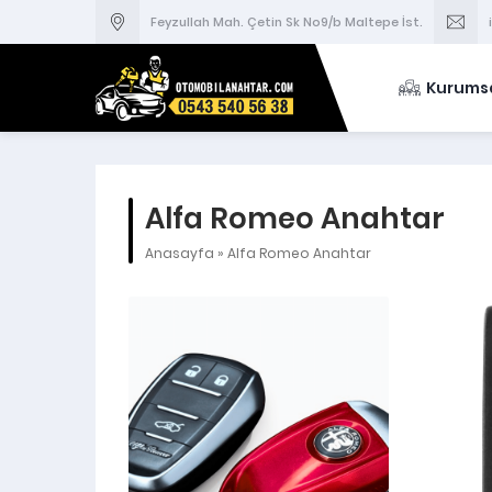
Feyzullah Mah. Çetin Sk No9/b Maltepe İst.
Kurums
Alfa Romeo Anahtar
Anasayfa
»
Alfa Romeo Anahtar