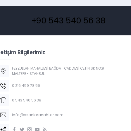
+90 543 540 56 38
letişim Bilgilerimiz
FEYZULLAH MAHALLESİ BAĞDAT CADDESİ CETİN SK NO:9
MALTEPE -İSTANBUL
0 216 459 78 55
0 543 540 56 38
info@asanlaranahtar.com