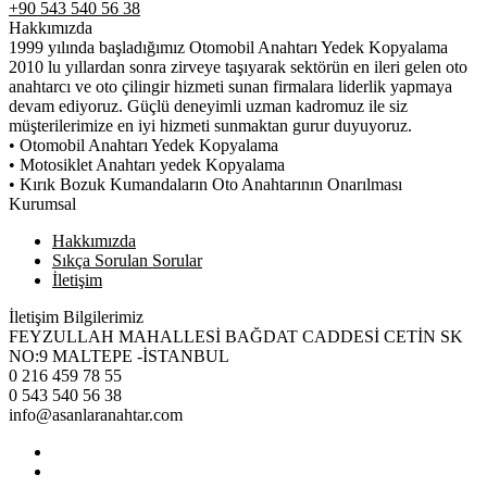
+90 543 540 56 38
Hakkımızda
1999 yılında başladığımız Otomobil Anahtarı Yedek Kopyalama
2010 lu yıllardan sonra zirveye taşıyarak sektörün en ileri gelen oto
anahtarcı ve oto çilingir hizmeti sunan firmalara liderlik yapmaya
devam ediyoruz. Güçlü deneyimli uzman kadromuz ile siz
müşterilerimize en iyi hizmeti sunmaktan gurur duyuyoruz.
• Otomobil Anahtarı Yedek Kopyalama
• Motosiklet Anahtarı yedek Kopyalama
• Kırık Bozuk Kumandaların Oto Anahtarının Onarılması
Kurumsal
Hakkımızda
Sıkça Sorulan Sorular
İletişim
İletişim Bilgilerimiz
FEYZULLAH MAHALLESİ BAĞDAT CADDESİ CETİN SK
NO:9 MALTEPE -İSTANBUL
0 216 459 78 55
0 543 540 56 38
info@asanlaranahtar.com