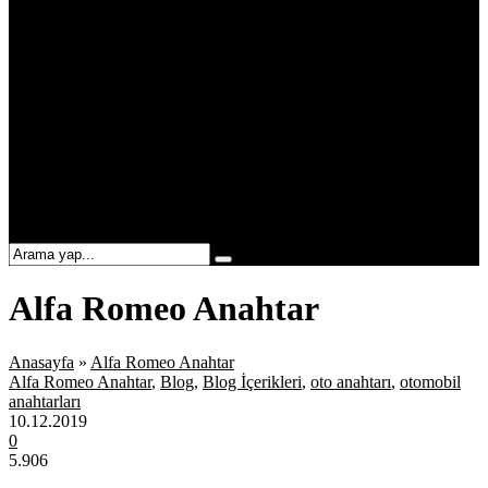
Seat Anahtar
Subaru Anahtar
Skoda Anahtar
Suzuki Anahtar
Toyota Anahtar
Volvo Anahtar
Volkswagen Anahtar
Oto Anahtar Kabı
Blog
S.S.S.
İletişim
Alfa Romeo Anahtar
Anasayfa
»
Alfa Romeo Anahtar
Alfa Romeo Anahtar
,
Blog
,
Blog İçerikleri
,
oto anahtarı
,
otomobil
anahtarları
10.12.2019
0
5.906