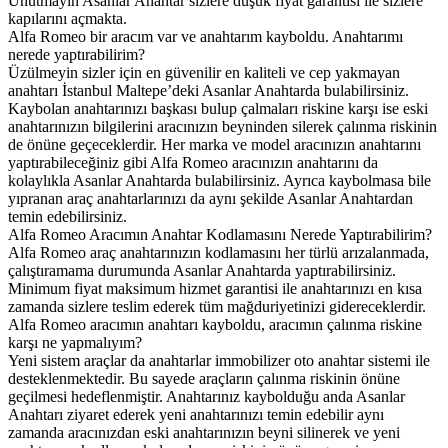
Unutmayın Asanlar Anahtar sizlere düşük fiyat garantisi ile sizlere
kapılarını açmakta.
Alfa Romeo bir aracım var ve anahtarım kayboldu. Anahtarımı
nerede yaptırabilirim?
Üzülmeyin sizler için en güvenilir en kaliteli ve cep yakmayan
anahtarı İstanbul Maltepe’deki Asanlar Anahtarda bulabilirsiniz.
Kaybolan anahtarınızı başkası bulup çalmaları riskine karşı ise eski
anahtarınızın bilgilerini aracınızın beyninden silerek çalınma riskinin
de önüne geçeceklerdir. Her marka ve model aracınızın anahtarını
yaptırabileceğiniz gibi Alfa Romeo aracınızın anahtarını da
kolaylıkla Asanlar Anahtarda bulabilirsiniz. Ayrıca kaybolmasa bile
yıpranan araç anahtarlarınızı da aynı şekilde Asanlar Anahtardan
temin edebilirsiniz.
Alfa Romeo Aracımın Anahtar Kodlamasını Nerede Yaptırabilirim?
Alfa Romeo araç anahtarınızın kodlamasını her türlü arızalanmada,
çalıştıramama durumunda Asanlar Anahtarda yaptırabilirsiniz.
Minimum fiyat maksimum hizmet garantisi ile anahtarınızı en kısa
zamanda sizlere teslim ederek tüm mağduriyetinizi gidereceklerdir.
Alfa Romeo aracımın anahtarı kayboldu, aracımın çalınma riskine
karşı ne yapmalıyım?
Yeni sistem araçlar da anahtarlar immobilizer oto anahtar sistemi ile
desteklenmektedir. Bu sayede araçların çalınma riskinin önüne
geçilmesi hedeflenmiştir. Anahtarınız kaybolduğu anda Asanlar
Anahtarı ziyaret ederek yeni anahtarınızı temin edebilir aynı
zamanda aracınızdan eski anahtarınızın beyni silinerek ve yeni