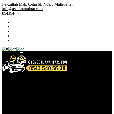
Feyzullah Mah. Çetin Sk No9/b Maltepe İst.
info@asanlaranahtar.com
05435405638
Kurumsal
Hakkımızda
Videolar
Oto Anahtar
Alfa Romeo Anahtar
Audi Anahtarı
Bmw Anahtarı
Chery Anahtar