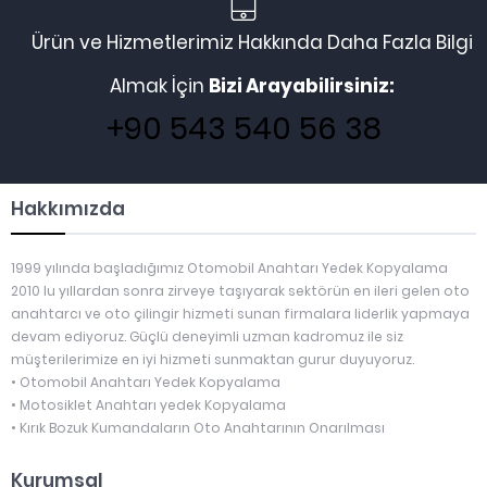
Ürün ve Hizmetlerimiz Hakkında Daha Fazla Bilgi
Almak İçin
Bizi Arayabilirsiniz:
+90 543 540 56 38
Hakkımızda
1999 yılında başladığımız Otomobil Anahtarı Yedek Kopyalama
2010 lu yıllardan sonra zirveye taşıyarak sektörün en ileri gelen oto
anahtarcı ve oto çilingir hizmeti sunan firmalara liderlik yapmaya
devam ediyoruz. Güçlü deneyimli uzman kadromuz ile siz
müşterilerimize en iyi hizmeti sunmaktan gurur duyuyoruz.
• Otomobil Anahtarı Yedek Kopyalama
• Motosiklet Anahtarı yedek Kopyalama
• Kırık Bozuk Kumandaların Oto Anahtarının Onarılması
Kurumsal