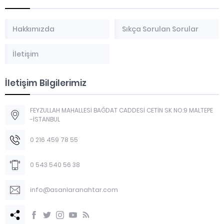
Hakkımızda
Sıkça Sorulan Sorular
İletişim
İletişim Bilgilerimiz
FEYZULLAH MAHALLESİ BAĞDAT CADDESİ CETİN SK NO:9 MALTEPE
-İSTANBUL
0 216 459 78 55
0 543 540 56 38
info@asanlaranahtar.com