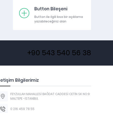
Button Bileşeni
Button ile ilgili kısa bir açıklama
yazabileceğiniz alan
+90 543 540 56 38
letişim Bilgilerimiz
FEYZULLAH MAHALLESİ BAĞDAT CADDESİ CETİN SK NO:9
MALTEPE -İSTANBUL
0 216 459 78 55