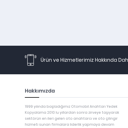
Ürün ve Hizmetlerimiz Hakkında Daha
Hakkımızda
1999 yılında başladığımız Otomobil Anahtarı Yedek
Kopyalama 2010 lu yıllardan sonra zirveye taşıyarak
sektörün en ileri gelen oto anahtarcı ve oto çilingir
hizmeti sunan firmalara liderlik yapmaya devam