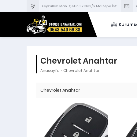
Feyzullah Mah. Çetin Sk No9/b Maltepe İst.
Kurums
Chevrolet Anahtar
Anasayfa
»
Chevrolet Anahtar
Chevrolet Anahtar