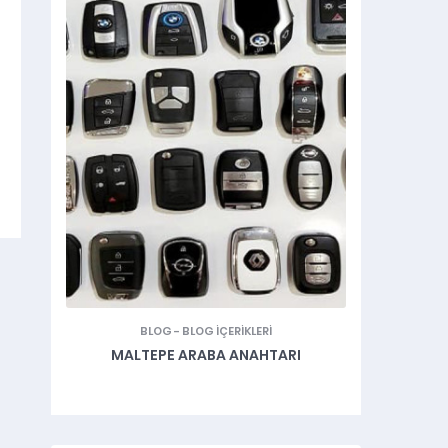
BLOG
-
BLOG İÇERIKLERI
BLOG
-
BLO
OTO ANA
MALTEPE ARABA ANAHTARI