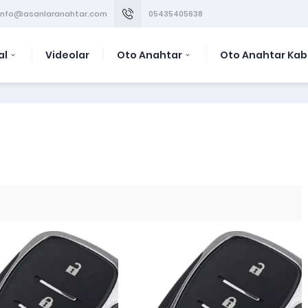
info@asanlaranahtar.com
05435405638
al
Videolar
Oto Anahtar
Oto Anahtar Kab