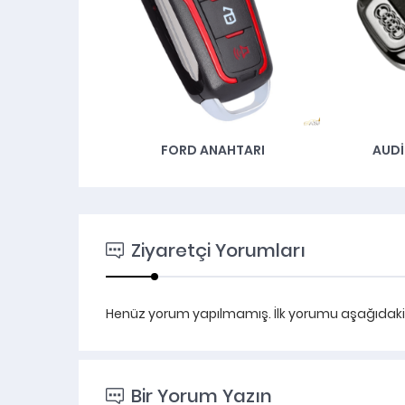
NAHTARI
FORD ANAHTARI
AUD
Ziyaretçi Yorumları
Henüz yorum yapılmamış. İlk yorumu aşağıdaki fo
Bir Yorum Yazın