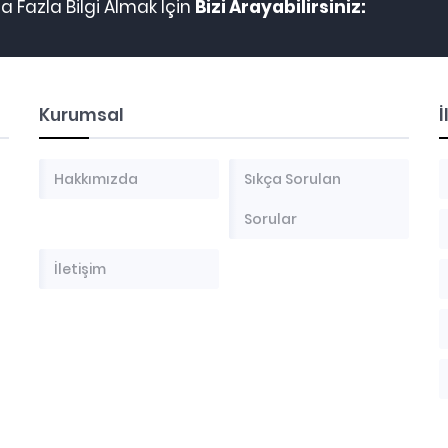
 Fazla Bilgi Almak İçin
Bizi Arayabilirsiniz:
Kurumsal
İ
Hakkımızda
Sıkça Sorulan
Sorular
İletişim