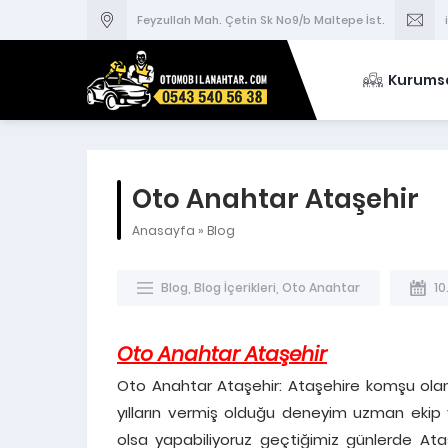
Feyzullah Mah. Çetin Sk No9/b Maltepe İst.
Kurums
Oto Anahtar Ataşehir
Anasayfa
»
Blog
Blog
,
Blog İçerikleri
,
Oto Anahtar
10
Oto Anahtar Ataşehir
Oto Anahtar Ataşehir: Ataşehire komşu ola
yılların vermiş olduğu deneyim uzman ekip
olsa yapabiliyoruz geçtiğimiz günlerde At