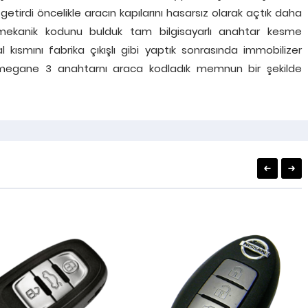
getirdi öncelikle aracın kapılarını hasarsız olarak açtık daha
 mekanik kodunu bulduk tam bilgisayarlı anahtar kesme
kısmını fabrika çıkışlı gibi yaptık sonrasında immobilizer
nal megane 3 anahtarnı araca kodladık memnun bir şekilde
BLOG
-
BLOG İÇERIKLERI
MALTEPE ARABA ANAHTARI