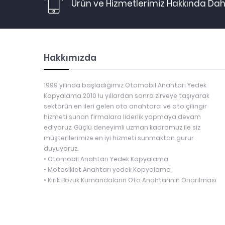
Ürün ve Hizmetlerimiz Hakkında Daha
Hakkımızda
1999 yılında başladığımız Otomobil Anahtarı Yedek
Kopyalama 2010 lu yıllardan sonra zirveye taşıyarak
sektörün en ileri gelen oto anahtarcı ve oto çilingir
hizmeti sunan firmalara liderlik yapmaya devam
ediyoruz. Güçlü deneyimli uzman kadromuz ile siz
müşterilerimize en iyi hizmeti sunmaktan gurur
duyuyoruz.
• Otomobil Anahtarı Yedek Kopyalama
• Motosiklet Anahtarı yedek Kopyalama
• Kırık Bozuk Kumandaların Oto Anahtarının Onarılması