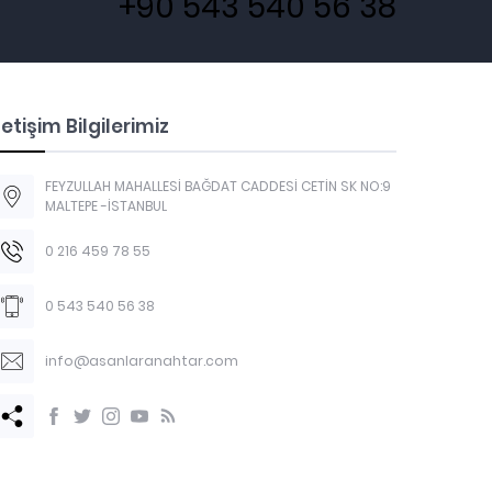
+90 543 540 56 38
letişim Bilgilerimiz
FEYZULLAH MAHALLESİ BAĞDAT CADDESİ CETİN SK NO:9
MALTEPE -İSTANBUL
0 216 459 78 55
0 543 540 56 38
info@asanlaranahtar.com