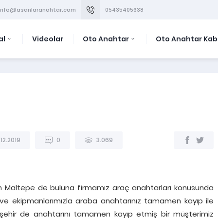
info@asanlaranahtar.com
05435405638
al
Videolar
Oto Anahtar
Oto Anahtar Kab
.12.2019
0
3.069
n Maltepe de buluna firmamız araç anahtarları konusunda
 ve ekipmanlarımızla araba anahtarınız tamamen kayıp ile
aşehir de anahtarını tamamen kayıp etmiş bir müşterimiz