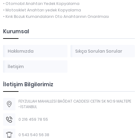
• Otomobil Anahtarı Yedek Kopyalama
• Motosiklet Anahtarı yedek Kopyalama
• Kırık Bozuk Kumandaların Oto Anahtarının Onarılması
Kurumsal
Hakkımızda
Sıkça Sorulan Sorular
İletişim
İletişim Bilgilerimiz
FEYZULLAH MAHALLESİ BAĞDAT CADDESİ CETİN SK NO:9 MALTEPE
-İSTANBUL
0 216 459 78 55
0 543 540 56 38