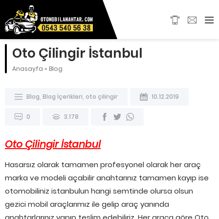
Oto Çilingir İstanbul
Anasayfa
»
Blog
Blog
,
Blog İçerikleri
,
oto çilingir
10.12.2019
0
3.178
Oto Çilingir İstanbul
Hasarsız olarak tamamen profesyonel olarak her araç
marka ve modeli açabilir anahtarınız tamamen kayıp ise
otomobiliniz istanbulun hangi semtinde olursa olsun
gezici mobil araçlarımız ile gelip araç yanında
anahtarlarınız yapıp teslim edebiliriz. Her araca göre Oto