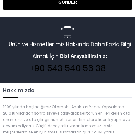
Ürün ve Hizmetlerimiz Hakkında Daha Fazla Bilgi
Almak İçin
Bizi Arayabilirsiniz:
+90 543 540 56 38
Hakkımızda
1999 yılında başladığımız Otomobil Anahtarı Yedek Kopyalama
2010 lu yıllardan sonra zirveye taşıyarak sektörün en ileri gelen oto
anahtarcı ve oto çilingir hizmeti sunan firmalara liderlik yapmaya
devam ediyoruz. Güçlü deneyimli uzman kadromuz ile siz
müşterilerimize en iyi hizmeti sunmaktan gurur duyuyoruz.